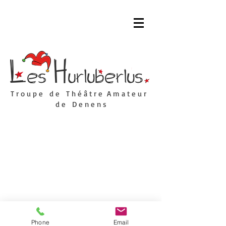
T r o u p e d e T h é â t r e A m a t e u r
d e D e n e n s
© 2025 Les Hurluberlus
Phone
Email